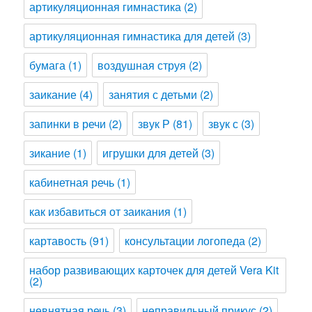
артикуляционная гимнастика
(2)
артикуляционная гимнастика для детей
(3)
бумага
(1)
воздушная струя
(2)
заикание
(4)
занятия с детьми
(2)
запинки в речи
(2)
звук Р
(81)
звук с
(3)
зикание
(1)
игрушки для детей
(3)
кабинетная речь
(1)
как избавиться от заикания
(1)
картавость
(91)
консультации логопеда
(2)
набор развивающих карточек для детей Vera Kit
(2)
невнятная речь
(3)
неправильный прикус
(2)