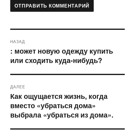
Навигация
НАЗАД
по
: может новую одежду купить
Предыдущая
или сходить куда-нибудь?
запись:
записям
ДАЛЕЕ
Как ощущается жизнь, когда
Следующая
вместо «убраться дома»
запись:
выбрала «убраться из дома».