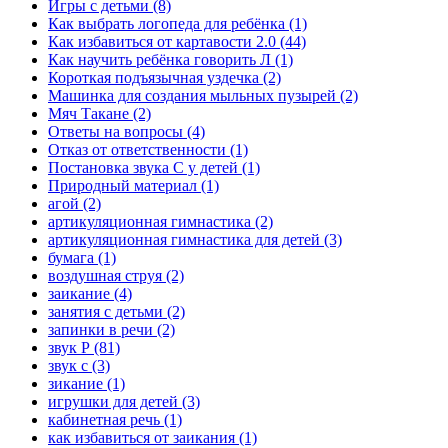
Игры с детьми
(8)
Как выбрать логопеда для ребёнка
(1)
Как избавиться от картавости 2.0
(44)
Как научить ребёнка говорить Л
(1)
Короткая подъязычная уздечка
(2)
Машинка для создания мыльных пузырей
(2)
Мяч Такане
(2)
Ответы на вопросы
(4)
Отказ от ответственности
(1)
Постановка звука С у детей
(1)
Природный материал
(1)
агой
(2)
артикуляционная гимнастика
(2)
артикуляционная гимнастика для детей
(3)
бумага
(1)
воздушная струя
(2)
заикание
(4)
занятия с детьми
(2)
запинки в речи
(2)
звук Р
(81)
звук с
(3)
зикание
(1)
игрушки для детей
(3)
кабинетная речь
(1)
как избавиться от заикания
(1)