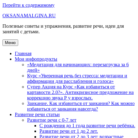
Перейти к содержимому
OKSANAMALGINA.RU
Полезные советы и упражнения, развитие речи, идеи для
занятий с детьми.
Меню
Главная
Мои инфопродукты
«Медитация для начинающих: перезагрузка за 6
дней»
Курс «Уверенная речь без стресса: медитации и
аффирмации для расслабления и голоса»
Супер Акция на Курс «Как избавиться от
картавости 2.0?». Антикризисное предложение на
коррекцию звука Р у взрослых.
Заикание. Как избавиться от заикания? Как можно
избавиться от заикания навсегда?
Развитие речи статьи
Развитие речи с 0-7 лет
С рождения до 1 года развитие речи ребёнка.
Развитие речи от 1 до 2 лет.
Развитие речи от 2 до 3 лет: возрастные