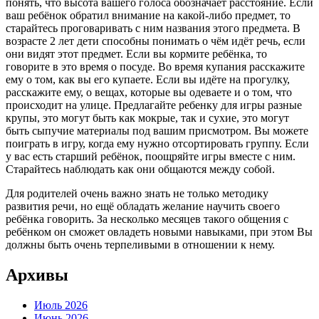
понять, что высота вашего голоса обозначает расстояние. Если
ваш ребёнок обратил внимание на какой-либо предмет, то
старайтесь проговаривать с ним названия этого предмета. В
возрасте 2 лет дети способны понимать о чём идёт речь, если
они видят этот предмет. Если вы кормите ребёнка, то
говорите в это время о посуде. Во время купания расскажите
ему о том, как вы его купаете. Если вы идёте на прогулку,
расскажите ему, о вещах, которые вы одеваете и о том, что
происходит на улице. Предлагайте ребенку для игры разные
крупы, это могут быть как мокрые, так и сухие, это могут
быть сыпучие материалы под вашим присмотром. Вы можете
поиграть в игру, когда ему нужно отсортировать группу. Если
у вас есть старший ребёнок, поощряйте игры вместе с ним.
Старайтесь наблюдать как они общаются между собой.
Для родителей очень важно знать не только методику
развития речи, но ещё обладать желание научить своего
ребёнка говорить. За несколько месяцев такого общения с
ребёнком он сможет овладеть новыми навыками, при этом Вы
должны быть очень терпеливыми в отношении к нему.
Архивы
Июль 2026
Июнь 2026