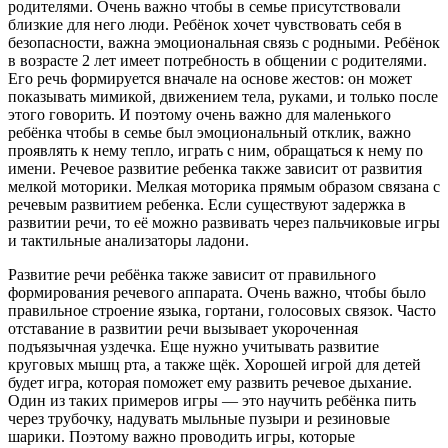
родителями. Очень важно чтобы в семье присутствовали
близкие для него люди. Ребёнок хочет чувствовать себя в
безопасности, важна эмоциональная связь с родными. Ребёнок
в возрасте 2 лет имеет потребность в общении с родителями.
Его речь формируется вначале на основе жестов: он может
показывать мимикой, движением тела, руками, и только после
этого говорить. И поэтому очень важно для маленького
ребёнка чтобы в семье был эмоциональный отклик, важно
проявлять к нему тепло, играть с ним, обращаться к нему по
имени. Речевое развитие ребенка также зависит от развития
мелкой моторики. Мелкая моторика прямым образом связана с
речевым развитием ребенка. Если существуют задержка в
развитии речи, то её можно развивать через пальчиковые игры
и тактильные анализаторы ладони.
Развитие речи ребёнка также зависит от правильного
формирования речевого аппарата. Очень важно, чтобы было
правильное строение языка, гортани, голосовых связок. Часто
отставание в развитии речи вызывает укороченная
подъязычная уздечка. Еще нужно учитывать развитие
круговых мышц рта, а также щёк. Хорошей игрой для детей
будет игра, которая поможет ему развить речевое дыхание.
Один из таких примеров игры — это научить ребёнка пить
через трубочку, надувать мыльные пузыри и резиновые
шарики. Поэтому важно проводить игры, которые