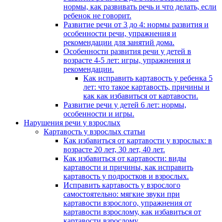
нормы, как развивать речь и что делать, если
ребенок не говорит.
Развитие речи от 3 до 4: нормы развития и
особенности речи, упражнения и
рекомендации для занятий дома.
Особенности развития речи у детей в
возрасте 4-5 лет: игры, упражнения и
рекомендации.
Как исправить картавость у ребенка 5
лет: что такое картавость, причины и
как как избавиться от картавости.
Развитие речи у детей 6 лет: нормы,
особенности и игры.
Нарушения речи у взрослых
Картавость у взрослых статьи
Как избавиться от картавости у взрослых: в
возрасте 20 лет, 30 лет, 40 лет.
Как избавиться от картавости: виды
картавости и причины, как исправить
картавость у подростков и взрослых.
Исправить картавость у взрослого
самостоятельно: мягкие звуки при
картавости взрослого, упражнения от
картавости взрослому, как избавиться от
картавости взрослому.