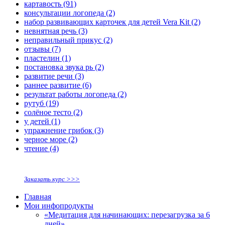
картавость
(91)
консультации логопеда
(2)
набор развивающих карточек для детей Vera Kit
(2)
невнятная речь
(3)
неправильный прикус
(2)
отзывы
(7)
пластелин
(1)
постановка звука рь
(2)
развитие речи
(3)
раннее развитие
(6)
результат работы логопеда
(2)
рутуб
(19)
солёное тесто
(2)
у детей
(1)
упражнение грибок
(3)
черное море
(2)
чтение
(4)
Заказать курс >>>
Главная
Мои инфопродукты
«Медитация для начинающих: перезагрузка за 6
дней»