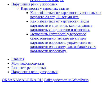
Нарушения речи у взрослых
Картавость у взрослых статьи
Как избавиться от картавости у взрослых: в
возрасте 20 лет, 30 лет, 40 лет.
Как избавиться от картавости: виды
картавости и причины, как исправить
картавость у подростков и взрослых.
Исправить картавость у взрослого
самостоятельно: мягкие звуки при
картавости взрослого, упражнения от
картавости взрослому, как избавиться от
картавости взрослому.
Главная
Мои инфопродукты
Развитие речи статьи
Нарушения речи у взрослых
OKSANAMALGINA.RU
Сайт работает на WordPress