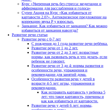
Курс «Уверенная речь без стресса: медитации и
аффирмации для расслабления и голоса»
Супер Акция на Курс «Как избавиться от
картавости 2.0?». Антикризисное предложение на
коррекцию звука Р у взрослых.
Заикание. Как избавиться от заикания? Как можно
избавиться от заикания навсегда?
Развитие речи статьи
Развитие речи с 0-7 лет
С рождения до 1 года развитие речи ребёнка.
Развитие речи от 1 до 2 лет.
Развитие речи от 2 до 3 лет: возрастные
нормы, как развивать речь и что делать, если
ребенок не говорит.
Развитие речи от 3 до 4: нормы развития и
особенности речи, упражнения и
рекомендации для занятий дома.
Особенности развития речи у детей в
возрасте 4-5 лет: игры, упражнения и
рекомендации.
Как исправить картавость у ребенка 5
лет: что такое картавость, причины и
как как избавиться от картавости.
Развитие речи у детей 6 лет: нормы,
особенности и игры.